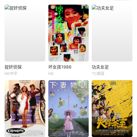
捉奸侦探
坏女孩1986
功夫女足
HD中字
HD
TC国语