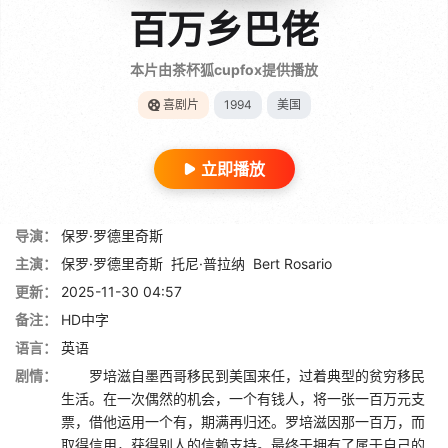
百万乡巴佬
本片由茶杯狐cupfox提供播放
喜剧片
1994
美国
立即播放
导演：
保罗·罗德里奇斯
主演：
保罗·罗德里奇斯
托尼·普拉纳
Bert Rosario
更新：
2025-11-30 04:57
备注：
HD中字
语言：
英语
剧情：
罗培滋自墨西哥移民到美国来任，过着典型的贫穷移民
生活。在一次偶然的机会，一个有钱人，将一张一百万元支
票，借他运用一个有，期满再归还。罗培滋因那一百万，而
取得信用，获得别人的信赖支持。最终于拥有了属于自己的