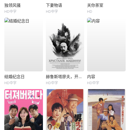
独领风骚
下妻物语
关你茶室
HD中字
HD中字
HD
结婚纪念日
赫鲁斯塔廖夫，开车！
内容
HD中字
HD中字
HD中字