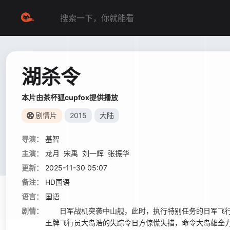
湖杀令
本片由茶杯狐cupfox提供播放
剧情片
2015
大陆
导演：
基智
主演：
龙月
宋禹
刘一辉
张振华
更新：
2025-11-30 05:07
备注：
HD国语
语言：
国语
剧情：
日军战机突袭中山舰，此时，执行特别任务的日军飞行员大
王牌飞行员大岛浩的失踪令日方惊慌失措，命令大岛雄全力