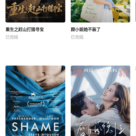
重生之赶山打猎寻宝
顾小姐她不装了
已完结
已完结