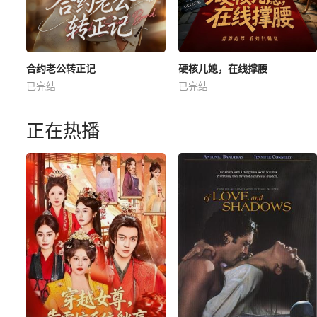
合约老公转正记
硬核儿媳，在线撑腰
已完结
已完结
正在热播