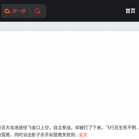
首页
搜一搜
岛浩途径飞金口上空，自主参战，却被打了下来，飞行员生死不明....
营救，同时派出影子杀手如营救失败则...
全文