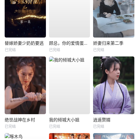
替嫁娇妻少奶奶要逃
顾总，你的爱情蛋炒饭已送达
娇妻归来第二季
已完结
已完结
已完结
绝世战神在乡村
我的倾城大小姐
逍遥赘婿
已完结
已完结
已完结