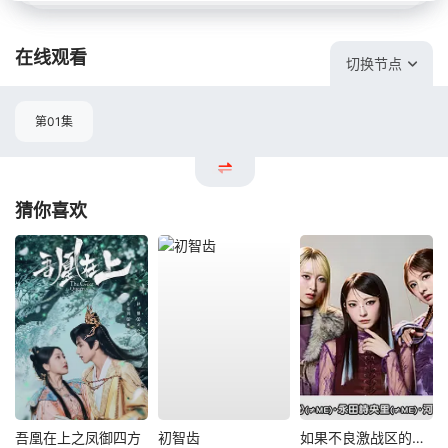
在线观看
切换节点
第01集
猜你喜欢
吾凰在上之凤御四方
初智齿
如果不良激战区的四天王转生成了偶像团体？