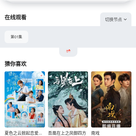
在线观看
切换节点
第01集
猜你喜欢
夏色之云掀起恋爱与风暴
吾凰在上之凤御四方
南戏