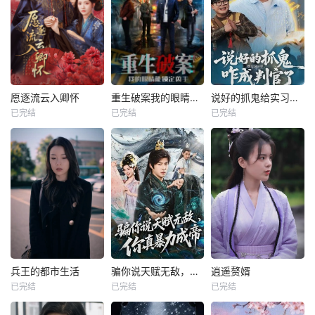
愿逐流云入卿怀
重生破案我的眼睛能锁定凶手
说好的抓鬼给实习证明，咋成判官了
已完结
已完结
已完结
兵王的都市生活
骗你说天赋无敌，你真暴力成帝
逍遥赘婿
已完结
已完结
已完结