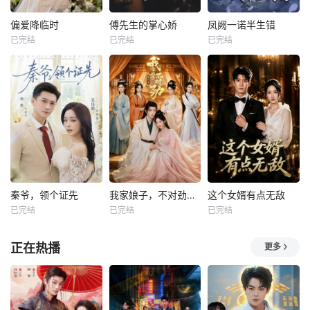
偏爱降临时
傅先生的掌心娇
凤阙一诺半生错
已完结
已完结
已完结
秦爷，领个证先
我家娘子，不对劲第四季
这个女婿有点无敌
已完结
已完结
已完结
正在热播
更多