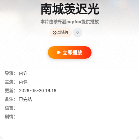
南城羡迟光
本片由茶杯狐cupfox提供播放
剧情片
0
立即播放
导演：
内详
主演：
内详
更新：
2026-05-20 16:16
备注：
已完结
语言：
剧情：