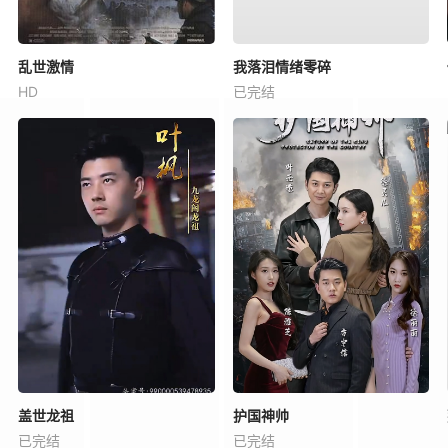
乱世激情
我落泪情绪零碎
HD
已完结
盖世龙祖
护国神帅
已完结
已完结