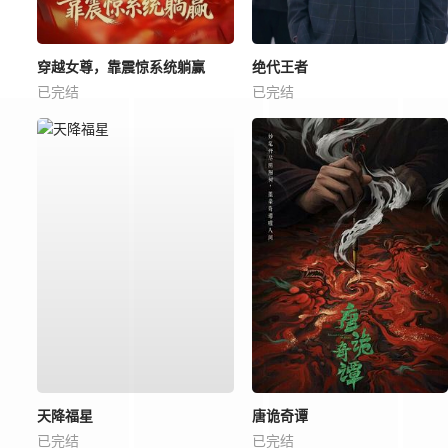
穿越女尊，靠震惊系统躺赢
绝代王者
已完结
已完结
天降福星
唐诡奇谭
已完结
已完结