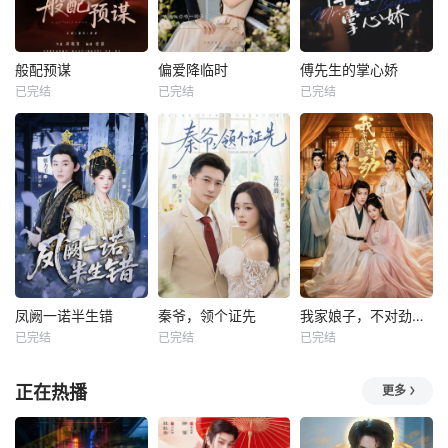
般配预谋
偏爱降临时
傅先生的掌心娇
已完结
已完结
已完结
凤阙一诺半生错
秦爷，领个证先
我家娘子，不对劲第四季
已完结
已完结
已完结
正在热播
更多