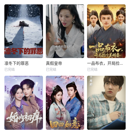
凛冬下的罪恶
真假皇帝
一品布衣，开局捡个美娇妻
已完结
已完结
已完结