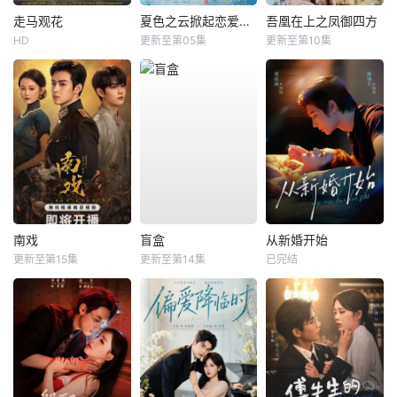
走马观花
夏色之云掀起恋爱与风暴
吾凰在上之凤御四方
HD
更新至第05集
更新至第10集
南戏
盲盒
从新婚开始
更新至第15集
更新至第14集
已完结