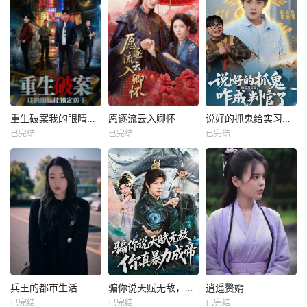
重生破案我的眼睛能锁定凶手
愿逐流云入卿怀
说好的抓鬼给实习证明，咋成判官了
已完结
已完结
已完结
兵王的都市生活
骗你说天赋无敌，你真暴力成帝
逍遥赘婿
已完结
已完结
已完结