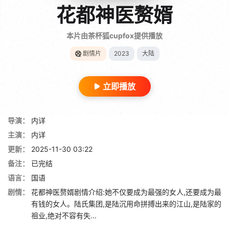
花都神医赘婿
本片由茶杯狐cupfox提供播放
剧情片
2023
大陆
立即播放
导演：
内详
主演：
内详
更新：
2025-11-30 03:22
备注：
已完结
语言：
国语
剧情：
花都神医赘婿剧情介绍:她不仅要成为最强的女人,还要成为最
有钱的女人。陆氏集团,是陆沉用命拼搏出来的江山,是陆家的
祖业,绝对不容有失...