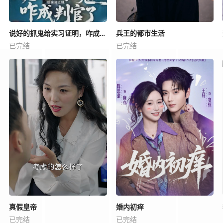
说好的抓鬼给实习证明，咋成判官了
兵王的都市生活
已完结
已完结
真假皇帝
婚内初痒
已完结
已完结