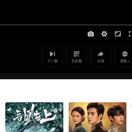
使用 手机浏览器 扫码观看
影片报错
海角遇见爱 - HD
如遇无法播放请提交给我们
下一集
手机看
分享
观影+