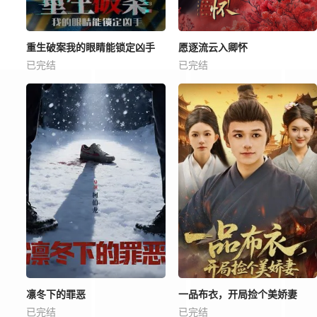
重生破案我的眼睛能锁定凶手
愿逐流云入卿怀
已完结
已完结
凛冬下的罪恶
一品布衣，开局捡个美娇妻
已完结
已完结