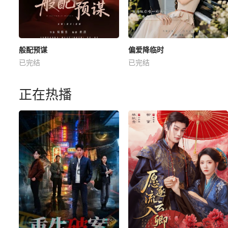
般配预谋
偏爱降临时
已完结
已完结
正在热播