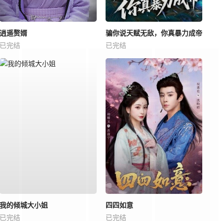
逍遥赘婿
骗你说天赋无敌，你真暴力成帝
已完结
已完结
我的倾城大小姐
四四如意
已完结
已完结