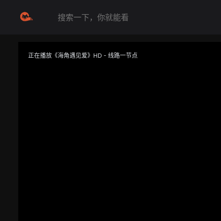
正在播放《海角遇见爱》HD - 线路一节点
提醒
不要轻易相信视频中的任何广告，谨防上当受骗
技巧
如遇视频无法播放或加载速度慢，可尝试切换播放线路