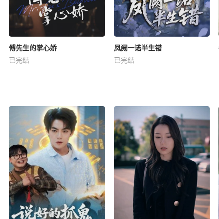
傅先生的掌心娇
凤阙一诺半生错
已完结
已完结