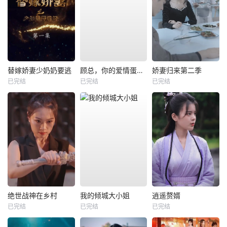
替嫁娇妻少奶奶要逃
顾总，你的爱情蛋炒饭已送达
娇妻归来第二季
已完结
已完结
已完结
绝世战神在乡村
我的倾城大小姐
逍遥赘婿
已完结
已完结
已完结