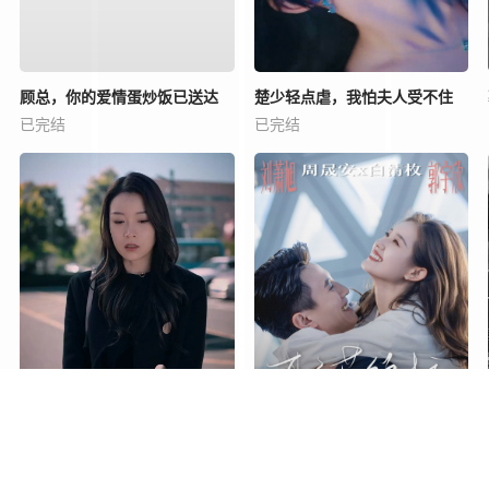
顾总，你的爱情蛋炒饭已送达
楚少轻点虐，我怕夫人受不住
已完结
已完结
兵王的都市生活
盛夏芬德拉