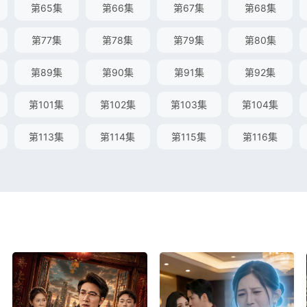
第65集
第66集
第67集
第68集
第77集
第78集
第79集
第80集
第89集
第90集
第91集
第92集
第101集
第102集
第103集
第104集
第113集
第114集
第115集
第116集