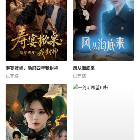
寿宴掀桌，隐忍四年我封神
风从海底来
已完结
已完结