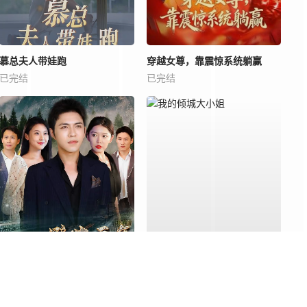
慕总夫人带娃跑
穿越女尊，靠震惊系统躺赢
已完结
已完结
避世五年，下山即无敌
我的倾城大小姐