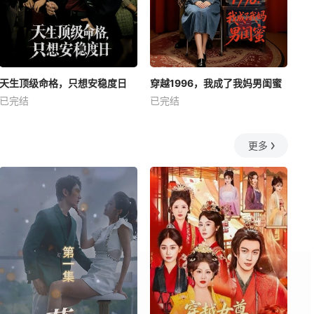
天生顶级命格，只想安稳度日
穿越1996，我成了我妈男闺蜜
已完结
已完结
更多