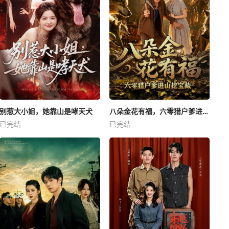
别惹大小姐，她靠山是哮天犬
八朵金花有福，六零猎户爹进山挖宝藏
已完结
已完结